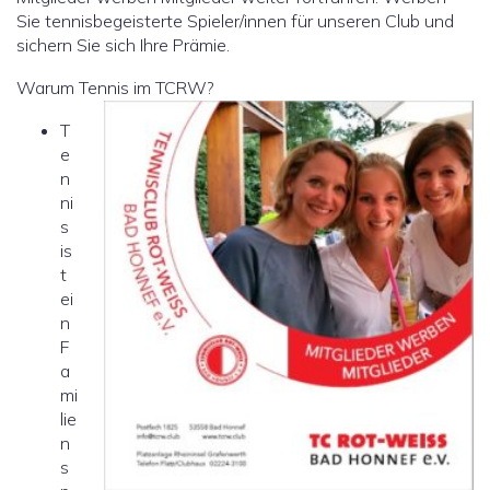
Sie tennisbegeisterte Spieler/innen für unseren Club und
sichern Sie sich Ihre Prämie.
Warum Tennis im TCRW?
T
e
n
ni
s
is
t
ei
n
F
a
mi
lie
n
s