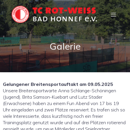
Galerie
Gelungener Breitensportauftakt am 09.05.2025
Unsere Breitensportwarte Anna Schlange-Schöningen
(Jugend), Brita Samson-Kuebart und Lutz Stader
(Erwachsene) haben zu einem Fun Abend von 17 bis 19
Uhr eingeladen und zwei Plätze reserviert. Es trafen sich so
viele Interessierte, dass kurzfristig noch ein freier
Trainingsplatz genutzt wurde und auf drei Plätzen rotierend
gespielt wurde, um neue Mitglieder und Spielpartner